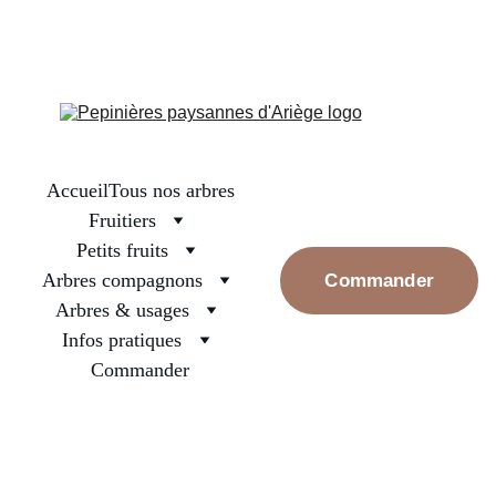
La boutique est fermée, on se retrouve en septembre pour les 
premières réservations. Prenez bien soin des arbres surtout ceux 
nouvellement plantés, arrosez les et rassurez les, la pluie va 
revenir
Accueil
Tous nos arbres
Fruitiers
Petits fruits
Arbres compagnons
Commander
Arbres & usages
Infos pratiques
Commander