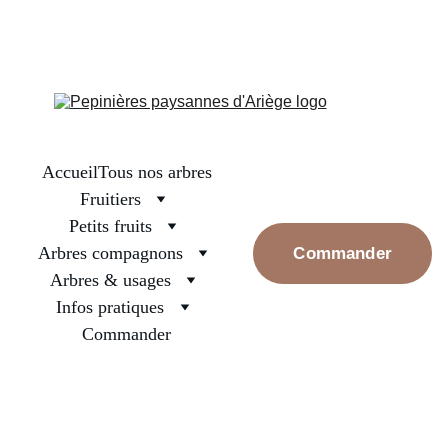
La boutique est fermée, on se retrouve en septembre pour les 
premières réservations. Prenez bien soin des arbres surtout ceux 
nouvellement plantés, arrosez les et rassurez les, la pluie va 
revenir
Accueil
Tous nos arbres
Fruitiers
Petits fruits
Arbres compagnons
Commander
Arbres & usages
Infos pratiques
Commander