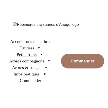
La boutique est fermée, on se retrouve en septembre pour les 
premières réservations. Prenez bien soin des arbres surtout ceux 
nouvellement plantés, arrosez les et rassurez les, la pluie va 
revenir
Accueil
Tous nos arbres
Fruitiers
Petits fruits
Arbres compagnons
Commander
Arbres & usages
Infos pratiques
Commander