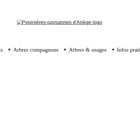
 les premières réservations. Prenez bien soin des arbres surtout ce
pluie va revenir
ts
Arbres compagnons
Arbres & usages
Infos prat