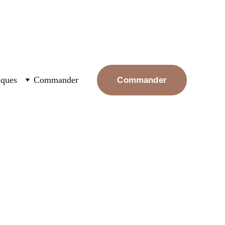
ux nouvellement plantés, arrosez les et rassurez les, la 
iques
Commander
Commander