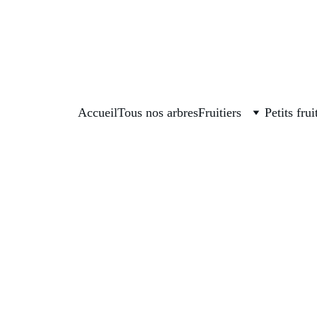
La boutique est fermée, on se retrouve en septembre pour
Accueil
Tous nos arbres
Fruitiers
Petits frui