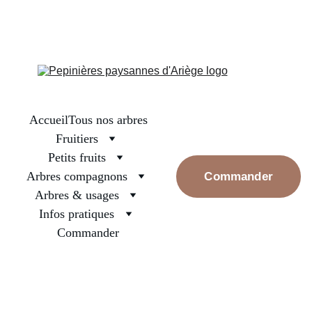
La boutique est fermée, on se retrouve en septembre pour les 
premières réservations. Prenez bien soin des arbres surtout ceux 
nouvellement plantés, arrosez les et rassurez les, la pluie va 
revenir
Accueil
Tous nos arbres
Fruitiers
Petits fruits
Arbres compagnons
Commander
Arbres & usages
Infos pratiques
Commander