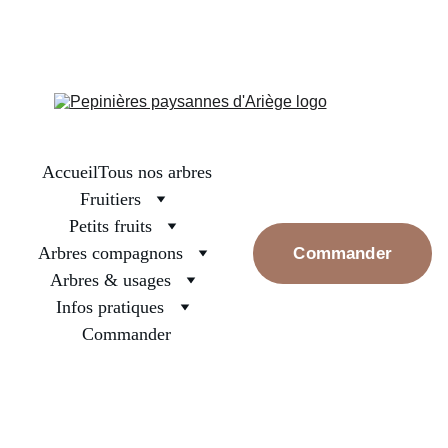
La boutique est fermée, on se retrouve en septembre pour les 
premières réservations. Prenez bien soin des arbres surtout ceux 
nouvellement plantés, arrosez les et rassurez les, la pluie va 
revenir
Accueil
Tous nos arbres
Fruitiers
Petits fruits
Arbres compagnons
Commander
Arbres & usages
Infos pratiques
Commander