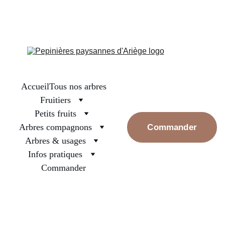
La boutique est fermée, on se retrouve en septembre pour les 
premières réservations. Prenez bien soin des arbres surtout ceux 
nouvellement plantés, arrosez les et rassurez les, la pluie va 
revenir
Accueil
Tous nos arbres
Fruitiers
Petits fruits
Arbres compagnons
Commander
Arbres & usages
Infos pratiques
Commander