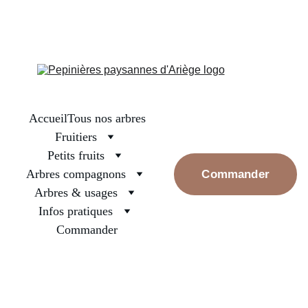
La boutique est fermée, on se retrouve en septembre pour les 
premières réservations. Prenez bien soin des arbres surtout ceux 
nouvellement plantés, arrosez les et rassurez les, la pluie va 
revenir
Accueil
Tous nos arbres
Fruitiers
Petits fruits
Arbres compagnons
Commander
Arbres & usages
Infos pratiques
Commander