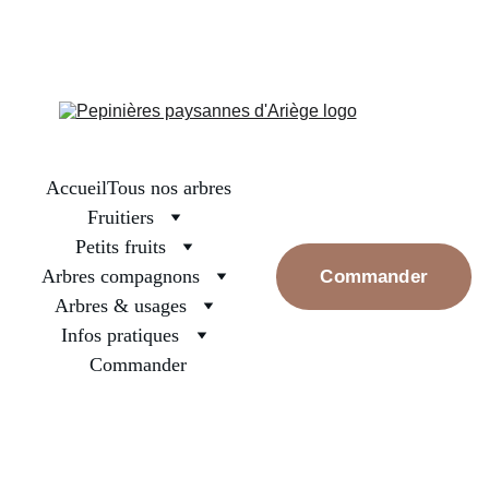
La boutique est fermée, on se retrouve en septembre pour les 
premières réservations. Prenez bien soin des arbres surtout ceux 
nouvellement plantés, arrosez les et rassurez les, la pluie va 
revenir
Accueil
Tous nos arbres
Fruitiers
Petits fruits
Arbres compagnons
Commander
Arbres & usages
Infos pratiques
Commander