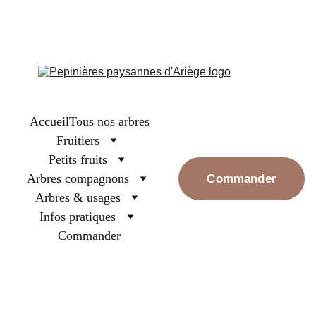
La boutique est fermée, on se retrouve en septembre pour les 
premières réservations. Prenez bien soin des arbres surtout ceux 
nouvellement plantés, arrosez les et rassurez les, la pluie va 
revenir
Accueil
Tous nos arbres
Fruitiers
Petits fruits
Arbres compagnons
Commander
Arbres & usages
Infos pratiques
Commander