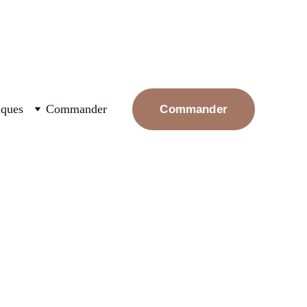
ux nouvellement plantés, arrosez les et rassurez les, la 
iques
Commander
Commander