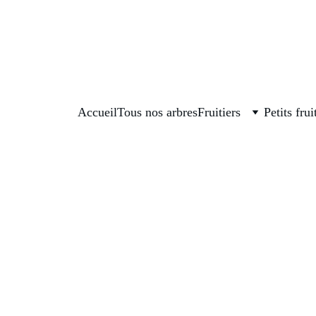
La boutique est fermée, on se retrouve en septembre pour
Accueil
Tous nos arbres
Fruitiers
Petits frui