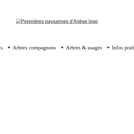
 les premières réservations. Prenez bien soin des arbres surtout ce
pluie va revenir
ts
Arbres compagnons
Arbres & usages
Infos prat