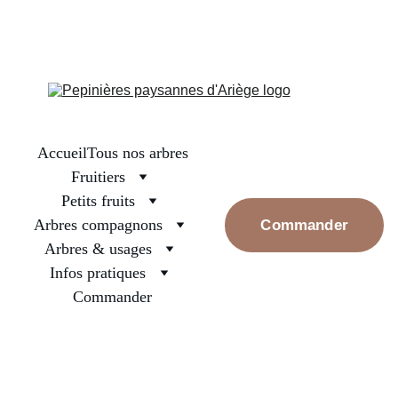
La boutique est fermée, on se retrouve en septembre pour les 
premières réservations. Prenez bien soin des arbres surtout ceux 
nouvellement plantés, arrosez les et rassurez les, la pluie va 
revenir
Accueil
Tous nos arbres
Fruitiers
Petits fruits
Arbres compagnons
Commander
Arbres & usages
Infos pratiques
Commander