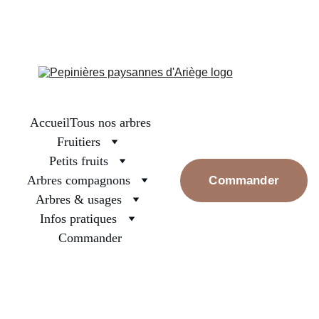
La boutique est fermée, on se retrouve en septembre pour les 
premières réservations. Prenez bien soin des arbres surtout ceux 
nouvellement plantés, arrosez les et rassurez les, la pluie va 
revenir
Accueil
Tous nos arbres
Fruitiers
Petits fruits
Arbres compagnons
Commander
Arbres & usages
Infos pratiques
Commander