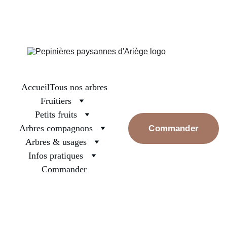
La boutique est fermée, on se retrouve en septembre pour les 
premières réservations. Prenez bien soin des arbres surtout ceux 
nouvellement plantés, arrosez les et rassurez les, la pluie va 
revenir
Accueil
Tous nos arbres
Fruitiers
Petits fruits
Arbres compagnons
Commander
Arbres & usages
Infos pratiques
Commander