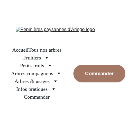
La boutique est fermée, on se retrouve en septembre pour les 
premières réservations. Prenez bien soin des arbres surtout ceux 
nouvellement plantés, arrosez les et rassurez les, la pluie va 
revenir
Accueil
Tous nos arbres
Fruitiers
Petits fruits
Arbres compagnons
Commander
Arbres & usages
Infos pratiques
Commander