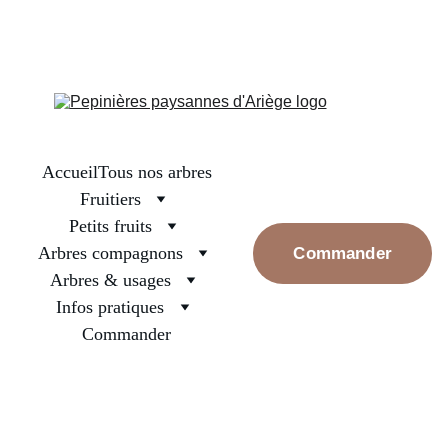
La boutique est fermée, on se retrouve en septembre pour les 
premières réservations. Prenez bien soin des arbres surtout ceux 
nouvellement plantés, arrosez les et rassurez les, la pluie va 
revenir
Accueil
Tous nos arbres
Fruitiers
Petits fruits
Arbres compagnons
Commander
Arbres & usages
Infos pratiques
Commander